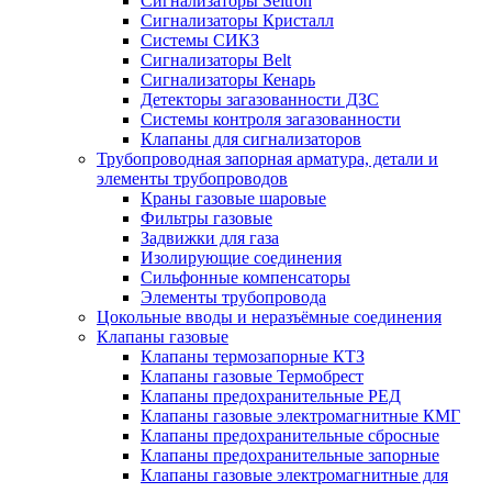
Сигнализаторы Seitron
Сигнализаторы Кристалл
Системы СИКЗ
Сигнализаторы Belt
Сигнализаторы Кенарь
Детекторы загазованности ДЗС
Системы контроля загазованности
Клапаны для сигнализаторов
Трубопроводная запорная арматура, детали и
элементы трубопроводов
Краны газовые шаровые
Фильтры газовые
Задвижки для газа
Изолирующие соединения
Сильфонные компенсаторы
Элементы трубопровода
Цокольные вводы и неразъёмные соединения
Клапаны газовые
Клапаны термозапорные КТЗ
Клапаны газовые Термобрест
Клапаны предохранительные РЕД
Клапаны газовые электромагнитные КМГ
Клапаны предохранительные сбросные
Клапаны предохранительные запорные
Клапаны газовые электромагнитные для