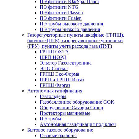
ПЭ фитинги ЮжУралПласт
ПЭ фитинги NTG
ПЭ фитинги Plasson
ПЭ фитинги Frialen
ПЭ трубы высокого давления
ПЭ трубы низкого давления
Газорегуляторные пункты шкафные (ГРПШ),
блочные (ПГБ), газорегуляторные установки
(ГРУ), пункты учёта расхода газа (ПУГ)
ГРПШ ОХТА
ШРП-НОРД
Эльстер Газэлектроника
ЭПО Сигнал
ГРПШ Экс-Форма
ШРП и ГРПШ Итгаз
ГРПШ Фаргаз
Автономная газификация
Газгольдеры
Газобаллонное оборудование GOK
Оборудование Cavagna Group
Протекторы магниевые
ПЭ трубы
Автономная газификация под ключ
Бытовое газовое оборудование
Газовые баллоны