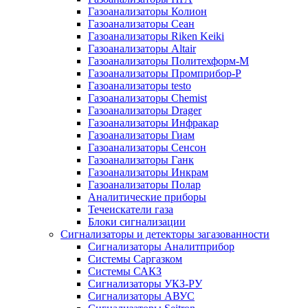
Газоанализаторы Колион
Газоанализаторы Сеан
Газоанализаторы Riken Keiki
Газоанализаторы Altair
Газоанализаторы Политехформ-М
Газоанализаторы Промприбор-Р
Газоанализаторы testo
Газоанализаторы Chemist
Газоанализаторы Drager
Газоанализаторы Инфракар
Газоанализаторы Гиам
Газоанализаторы Сенсон
Газоанализаторы Ганк
Газоанализаторы Инкрам
Газоанализаторы Полар
Аналитические приборы
Течеискатели газа
Блоки сигнализации
Сигнализаторы и детекторы загазованности
Сигнализаторы Аналитприбор
Системы Саргазком
Системы САКЗ
Сигнализаторы УКЗ-РУ
Сигнализаторы АВУС