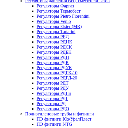
Регуляторы давления газа, смесители газов
Регуляторы Фаргаз
Регуляторы Термобест
Регуляторы Pietro Fiorentini
Регуляторы Venio
Регуляторы Elster (MR)
Регуляторы Tartarini
Регуляторы РЕД
Регуляторы РДНК
Регуляторы РДСК
Регуляторы РДБК
Регуляторы РДП
Регуляторы РДК
Регуляторы РДУК
Регуляторы РДГК-10
Регуляторы РДГД-20
Регуляторы РДТ
Регуляторы РДУ
Регуляторы РДГБ
Регуляторы РДГ
Регуляторы РД
Регуляторы РДО
Полиэтиленовые трубы и фитинги
ПЭ фитинги ЮжУралПласт
ПЭ фитинги NTG