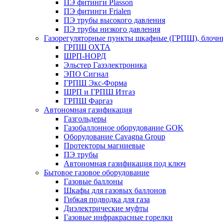
ПЭ фитинги Plasson
ПЭ фитинги Frialen
ПЭ трубы высокого давления
ПЭ трубы низкого давления
Газорегуляторные пункты шкафные (ГРПШ), блочные
ГРПШ ОХТА
ШРП-НОРД
Эльстер Газэлектроника
ЭПО Сигнал
ГРПШ Экс-Форма
ШРП и ГРПШ Итгаз
ГРПШ Фаргаз
Автономная газификация
Газгольдеры
Газобаллонное оборудование GOK
Оборудование Cavagna Group
Протекторы магниевые
ПЭ трубы
Автономная газификация под ключ
Бытовое газовое оборудование
Газовые баллоны
Шкафы для газовых баллонов
Гибкая подводка для газа
Диэлектрические муфты
Газовые инфракрасные горелки