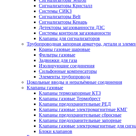
Сигнализаторы Seitron
Сигнализаторы Кристалл
Системы СИКЗ
Сигнализаторы Belt
Сигнализаторы Кенарь
Детекторы загазованности ДЗС
Системы контроля загазованности
Клапаны для сигнализаторов
Трубопроводная запорная арматура, детали и элем
Краны газовые шаровые
Фильтры газовые
Задвижки для газа
Изолирующие соединения
Сильфонные компенсаторы
Элементы трубопровода
Цокольные вводы и неразъёмные соединения
Клапаны газовые
Клапаны термозапорные КТЗ
Клапаны газовые Термобрест
Клапаны предохранительные РЕД
Клапаны газовые электромагнитные КМГ
Клапаны предохранительные сбросные
Клапаны предохранительные запорные
Клапаны газовые электромагнитные для сигн
Блоки клапанов