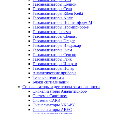
Газоанализаторы Колион
Газоанализаторы Сеан
Газоанализаторы Riken Keiki
Газоанализаторы Altair
Газоанализаторы Политехформ-М
Газоанализаторы Промприбор-Р
Газоанализаторы testo
Газоанализаторы Chemist
Газоанализаторы Drager
Газоанализаторы Инфракар
Газоанализаторы Гиам
Газоанализаторы Сенсон
Газоанализаторы Ганк
Газоанализаторы Инкрам
Газоанализаторы Полар
Аналитические приборы
Течеискатели газа
Блоки сигнализации
Сигнализаторы и детекторы загазованности
Сигнализаторы Аналитприбор
Системы Саргазком
Системы САКЗ
Сигнализаторы УКЗ-РУ
Сигнализаторы АВУС