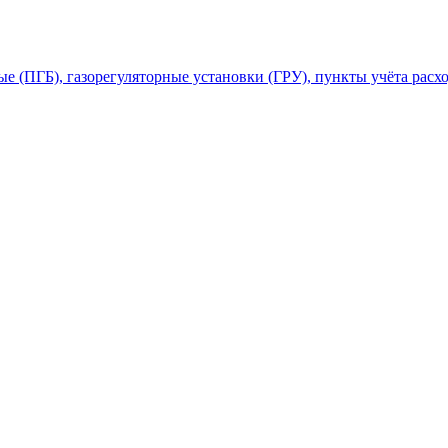
 (ПГБ), газорегуляторные установки (ГРУ), пункты учёта расхо