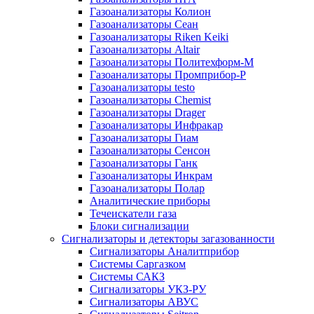
Газоанализаторы Колион
Газоанализаторы Сеан
Газоанализаторы Riken Keiki
Газоанализаторы Altair
Газоанализаторы Политехформ-М
Газоанализаторы Промприбор-Р
Газоанализаторы testo
Газоанализаторы Chemist
Газоанализаторы Drager
Газоанализаторы Инфракар
Газоанализаторы Гиам
Газоанализаторы Сенсон
Газоанализаторы Ганк
Газоанализаторы Инкрам
Газоанализаторы Полар
Аналитические приборы
Течеискатели газа
Блоки сигнализации
Сигнализаторы и детекторы загазованности
Сигнализаторы Аналитприбор
Системы Саргазком
Системы САКЗ
Сигнализаторы УКЗ-РУ
Сигнализаторы АВУС