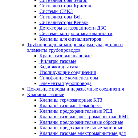
Сигнализаторы Seitron
Сигнализаторы Кристалл
Системы СИКЗ
Сигнализаторы Belt
Сигнализаторы Кенарь
Детекторы загазованности ДЗС
Системы контроля загазованности
Клапаны для сигнализаторов
Трубопроводная запорная арматура, детали и
элементы трубопроводов
Краны газовые шаровые
Фильтры газовые
Задвижки для газа
Изолирующие соединения
Сильфонные компенсаторы
Элементы трубопровода
Цокольные вводы и неразъёмные соединения
Клапаны газовые
Клапаны термозапорные КТЗ
Клапаны газовые Термобрест
Клапаны предохранительные РЕД
Клапаны газовые электромагнитные КМГ
Клапаны предохранительные сбросные
Клапаны предохранительные запорные
Клапаны газовые электромагнитные для