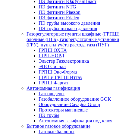
ПЭ фитинги ЮжУралПласт
ПЭ фитинги NTG
ПЭ фитинги Plasson
ПЭ фитинги Frialen
ПЭ трубы высокого давления
ПЭ трубы низкого давления
Газорегуляторные пункты шкафные (ГРПШ),
блочные (ПГБ), газорегуляторные установки
(ГРУ), пункты учёта расхода газа (ПУГ)
ГРПШ ОХТА
ШРП-НОРД
Эльстер Газэлектроника
ЭПО Сигнал
ГРПШ Экс-Форма
ШРП и ГРПШ Итгаз
ГРПШ Фаргаз
Автономная газификация
Газгольдеры
Газобаллонное оборудование GOK
Оборудование Cavagna Group
Протекторы магниевые
ПЭ трубы
Автономная газификация под ключ
Бытовое газовое оборудование
Газовые баллоны