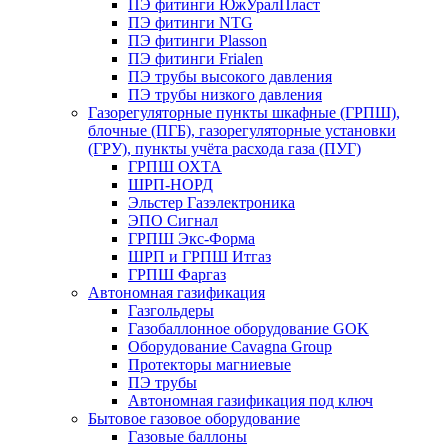
ПЭ фитинги ЮжУралПласт
ПЭ фитинги NTG
ПЭ фитинги Plasson
ПЭ фитинги Frialen
ПЭ трубы высокого давления
ПЭ трубы низкого давления
Газорегуляторные пункты шкафные (ГРПШ),
блочные (ПГБ), газорегуляторные установки
(ГРУ), пункты учёта расхода газа (ПУГ)
ГРПШ ОХТА
ШРП-НОРД
Эльстер Газэлектроника
ЭПО Сигнал
ГРПШ Экс-Форма
ШРП и ГРПШ Итгаз
ГРПШ Фаргаз
Автономная газификация
Газгольдеры
Газобаллонное оборудование GOK
Оборудование Cavagna Group
Протекторы магниевые
ПЭ трубы
Автономная газификация под ключ
Бытовое газовое оборудование
Газовые баллоны