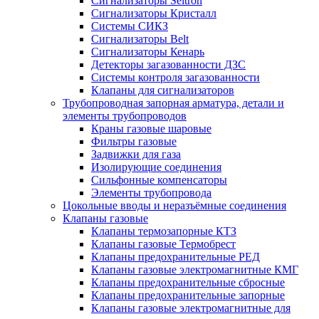
Сигнализаторы Seitron
Сигнализаторы Кристалл
Системы СИКЗ
Сигнализаторы Belt
Сигнализаторы Кенарь
Детекторы загазованности ДЗС
Системы контроля загазованности
Клапаны для сигнализаторов
Трубопроводная запорная арматура, детали и
элементы трубопроводов
Краны газовые шаровые
Фильтры газовые
Задвижки для газа
Изолирующие соединения
Сильфонные компенсаторы
Элементы трубопровода
Цокольные вводы и неразъёмные соединения
Клапаны газовые
Клапаны термозапорные КТЗ
Клапаны газовые Термобрест
Клапаны предохранительные РЕД
Клапаны газовые электромагнитные КМГ
Клапаны предохранительные сбросные
Клапаны предохранительные запорные
Клапаны газовые электромагнитные для