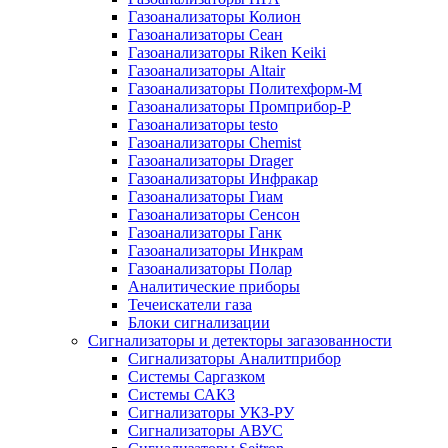
Газоанализаторы Колион
Газоанализаторы Сеан
Газоанализаторы Riken Keiki
Газоанализаторы Altair
Газоанализаторы Политехформ-М
Газоанализаторы Промприбор-Р
Газоанализаторы testo
Газоанализаторы Chemist
Газоанализаторы Drager
Газоанализаторы Инфракар
Газоанализаторы Гиам
Газоанализаторы Сенсон
Газоанализаторы Ганк
Газоанализаторы Инкрам
Газоанализаторы Полар
Аналитические приборы
Течеискатели газа
Блоки сигнализации
Сигнализаторы и детекторы загазованности
Сигнализаторы Аналитприбор
Системы Саргазком
Системы САКЗ
Сигнализаторы УКЗ-РУ
Сигнализаторы АВУС