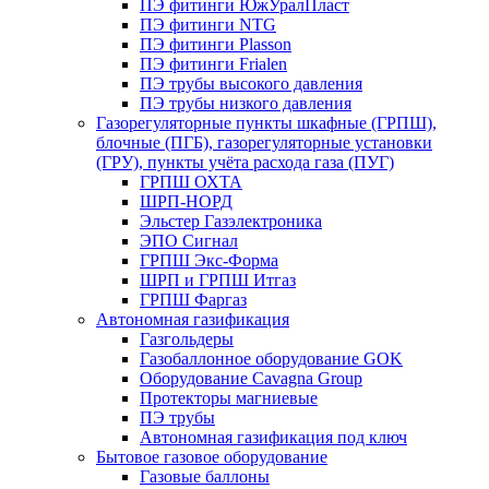
ПЭ фитинги ЮжУралПласт
ПЭ фитинги NTG
ПЭ фитинги Plasson
ПЭ фитинги Frialen
ПЭ трубы высокого давления
ПЭ трубы низкого давления
Газорегуляторные пункты шкафные (ГРПШ),
блочные (ПГБ), газорегуляторные установки
(ГРУ), пункты учёта расхода газа (ПУГ)
ГРПШ ОХТА
ШРП-НОРД
Эльстер Газэлектроника
ЭПО Сигнал
ГРПШ Экс-Форма
ШРП и ГРПШ Итгаз
ГРПШ Фаргаз
Автономная газификация
Газгольдеры
Газобаллонное оборудование GOK
Оборудование Cavagna Group
Протекторы магниевые
ПЭ трубы
Автономная газификация под ключ
Бытовое газовое оборудование
Газовые баллоны