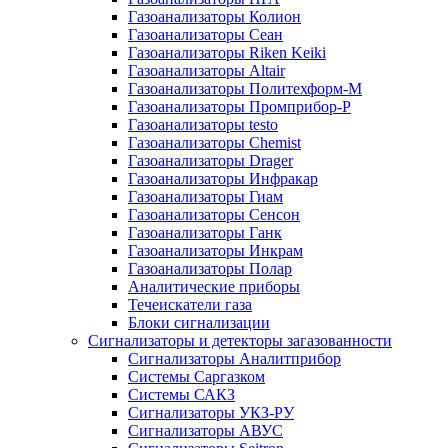
Газоанализаторы Колион
Газоанализаторы Сеан
Газоанализаторы Riken Keiki
Газоанализаторы Altair
Газоанализаторы Политехформ-М
Газоанализаторы Промприбор-Р
Газоанализаторы testo
Газоанализаторы Chemist
Газоанализаторы Drager
Газоанализаторы Инфракар
Газоанализаторы Гиам
Газоанализаторы Сенсон
Газоанализаторы Ганк
Газоанализаторы Инкрам
Газоанализаторы Полар
Аналитические приборы
Течеискатели газа
Блоки сигнализации
Сигнализаторы и детекторы загазованности
Сигнализаторы Аналитприбор
Системы Саргазком
Системы САКЗ
Сигнализаторы УКЗ-РУ
Сигнализаторы АВУС