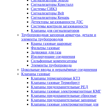
Сигнализаторы Seitron
Сигнализаторы Кристалл
Системы СИКЗ
Сигнализаторы Belt
Сигнализаторы Кенарь
Детекторы загазованности ДЗС
Системы контроля загазованности
Клапаны для сигнализаторов
Трубопроводная запорная арматура, детали и
элементы трубопроводов
Краны газовые шаровые
Фильтры газовые
Задвижки для газа
Изолирующие соединения
Сильфонные компенсаторы
Элементы трубопровода
Цокольные вводы и неразъёмные соединения
Клапаны газовые
Клапаны термозапорные КТЗ
Клапаны газовые Термобрест
Клапаны предохранительные РЕД
Клапаны газовые электромагнитные КМГ
Клапаны предохранительные сбросные
Клапаны предохранительные запорные
Клапаны газовые электромагнитные для