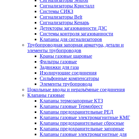
Сигнализаторы Seitron
Сигнализаторы Кристалл
Системы СИКЗ
Сигнализаторы Belt
Сигнализаторы Кенарь
Детекторы загазованности ДЗС
Системы контроля загазованности
Клапаны для сигнализаторов
Трубопроводная запорная арматура, детали и
элементы трубопроводов
Краны газовые шаровые
Фильтры газовые
Задвижки для газа
Изолирующие соединения
Сильфонные компенсаторы
Элементы трубопровода
Цокольные вводы и неразъёмные соединения
Клапаны газовые
Клапаны термозапорные КТЗ
Клапаны газовые Термобрест
Клапаны предохранительные РЕД
Клапаны газовые электромагнитные КМГ
Клапаны предохранительные сбросные
Клапаны предохранительные запорные
Клапаны газовые электромагнитные для