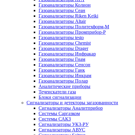
Газоанализаторы Колион
Газоанализаторы Сеан
Газоанализаторы Riken Keiki
Газоанализаторы Altair
Газоанализаторы Политехформ-М
Газоанализаторы Промприбор-Р
Газоанализаторы testo
Газоанализаторы Chemist
Газоанализаторы Drager
Газоанализаторы Инфракар
Газоанализаторы Гиам
Газоанализаторы Сенсон
Газоанализаторы Ганк
Газоанализаторы Инкрам
Газоанализаторы Полар
Аналитические приборы
Течеискатели газа
Блоки сигнализации
Сигнализаторы и детекторы загазованности
Сигнализаторы Аналитприбор
Системы Саргазком
Системы САКЗ
Сигнализаторы УКЗ-РУ
Сигнализаторы АВУС