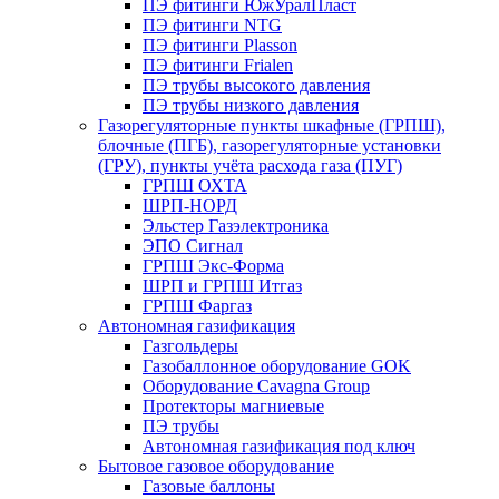
ПЭ фитинги ЮжУралПласт
ПЭ фитинги NTG
ПЭ фитинги Plasson
ПЭ фитинги Frialen
ПЭ трубы высокого давления
ПЭ трубы низкого давления
Газорегуляторные пункты шкафные (ГРПШ),
блочные (ПГБ), газорегуляторные установки
(ГРУ), пункты учёта расхода газа (ПУГ)
ГРПШ ОХТА
ШРП-НОРД
Эльстер Газэлектроника
ЭПО Сигнал
ГРПШ Экс-Форма
ШРП и ГРПШ Итгаз
ГРПШ Фаргаз
Автономная газификация
Газгольдеры
Газобаллонное оборудование GOK
Оборудование Cavagna Group
Протекторы магниевые
ПЭ трубы
Автономная газификация под ключ
Бытовое газовое оборудование
Газовые баллоны