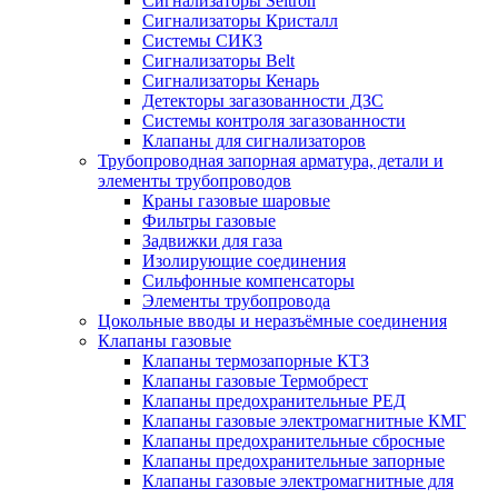
Сигнализаторы Seitron
Сигнализаторы Кристалл
Системы СИКЗ
Сигнализаторы Belt
Сигнализаторы Кенарь
Детекторы загазованности ДЗС
Системы контроля загазованности
Клапаны для сигнализаторов
Трубопроводная запорная арматура, детали и
элементы трубопроводов
Краны газовые шаровые
Фильтры газовые
Задвижки для газа
Изолирующие соединения
Сильфонные компенсаторы
Элементы трубопровода
Цокольные вводы и неразъёмные соединения
Клапаны газовые
Клапаны термозапорные КТЗ
Клапаны газовые Термобрест
Клапаны предохранительные РЕД
Клапаны газовые электромагнитные КМГ
Клапаны предохранительные сбросные
Клапаны предохранительные запорные
Клапаны газовые электромагнитные для