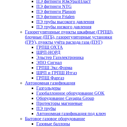
ПЭ фитинги ЮжУралПласт
ПЭ фитинги NTG
ПЭ фитинги Plasson
ПЭ фитинги Frialen
ПЭ трубы высокого давления
ПЭ трубы низкого давления
Газорегуляторные пункты шкафные (ГРПШ),
блочные (ПГБ), газорегуляторные установки
(ГРУ), пункты учёта расхода газа (ПУГ)
ГРПШ ОХТА
ШРП-НОРД
Эльстер Газэлектроника
ЭПО Сигнал
ГРПШ Экс-Форма
ШРП и ГРПШ Итгаз
ГРПШ Фаргаз
Автономная газификация
Газгольдеры
Газобаллонное оборудование GOK
Оборудование Cavagna Group
Протекторы магниевые
ПЭ трубы
Автономная газификация под ключ
Бытовое газовое оборудование
Газовые баллоны