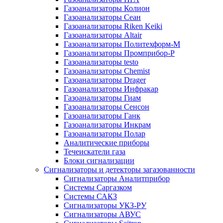
Газоанализаторы Колион
Газоанализаторы Сеан
Газоанализаторы Riken Keiki
Газоанализаторы Altair
Газоанализаторы Политехформ-М
Газоанализаторы Промприбор-Р
Газоанализаторы testo
Газоанализаторы Chemist
Газоанализаторы Drager
Газоанализаторы Инфракар
Газоанализаторы Гиам
Газоанализаторы Сенсон
Газоанализаторы Ганк
Газоанализаторы Инкрам
Газоанализаторы Полар
Аналитические приборы
Течеискатели газа
Блоки сигнализации
Сигнализаторы и детекторы загазованности
Сигнализаторы Аналитприбор
Системы Саргазком
Системы САКЗ
Сигнализаторы УКЗ-РУ
Сигнализаторы АВУС