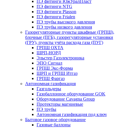
ПЭ фитинги ЮжУралПласт
ПЭ фитинги NTG
ПЭ фитинги Plasson
ПЭ фитинги Frialen
ПЭ трубы высокого давления
ПЭ трубы низкого давления
Газорегуляторные пункты шкафные (ГРПШ),
блочные (ПГБ), газорегуляторные установки
(ГРУ), пункты учёта расхода газа (ПУГ)
ГРПШ ОХТА
ШРП-НОРД
Эльстер Газэлектроника
ЭПО Сигнал
ГРПШ Экс-Форма
ШРП и ГРПШ Итгаз
ГРПШ Фаргаз
Автономная газификация
Газгольдеры
Газобаллонное оборудование GOK
Оборудование Cavagna Group
Протекторы магниевые
ПЭ трубы
Автономная газификация под ключ
Бытовое газовое оборудование
Газовые баллоны