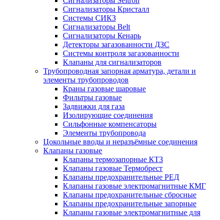
Сигнализаторы Seitron
Сигнализаторы Кристалл
Системы СИКЗ
Сигнализаторы Belt
Сигнализаторы Кенарь
Детекторы загазованности ДЗС
Системы контроля загазованности
Клапаны для сигнализаторов
Трубопроводная запорная арматура, детали и
элементы трубопроводов
Краны газовые шаровые
Фильтры газовые
Задвижки для газа
Изолирующие соединения
Сильфонные компенсаторы
Элементы трубопровода
Цокольные вводы и неразъёмные соединения
Клапаны газовые
Клапаны термозапорные КТЗ
Клапаны газовые Термобрест
Клапаны предохранительные РЕД
Клапаны газовые электромагнитные КМГ
Клапаны предохранительные сбросные
Клапаны предохранительные запорные
Клапаны газовые электромагнитные для