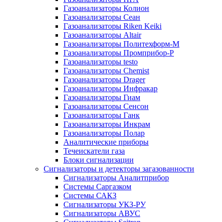
Газоанализаторы Колион
Газоанализаторы Сеан
Газоанализаторы Riken Keiki
Газоанализаторы Altair
Газоанализаторы Политехформ-М
Газоанализаторы Промприбор-Р
Газоанализаторы testo
Газоанализаторы Chemist
Газоанализаторы Drager
Газоанализаторы Инфракар
Газоанализаторы Гиам
Газоанализаторы Сенсон
Газоанализаторы Ганк
Газоанализаторы Инкрам
Газоанализаторы Полар
Аналитические приборы
Течеискатели газа
Блоки сигнализации
Сигнализаторы и детекторы загазованности
Сигнализаторы Аналитприбор
Системы Саргазком
Системы САКЗ
Сигнализаторы УКЗ-РУ
Сигнализаторы АВУС